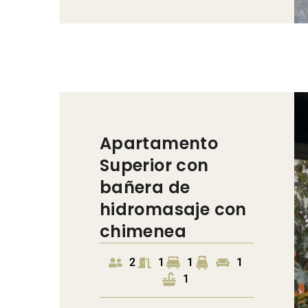
Apartamento
Superior con
bañera de
hidromasaje con
chimenea
2
1
1
1
1