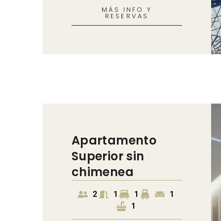
MÁS INFO Y
RESERVAS
Apartamento
Superior sin
chimenea
2
1
1
1
1