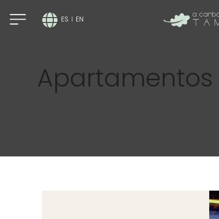
ES
EN
ES
EN
Apartamentos