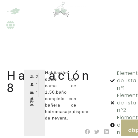
ES
EN
RESERVAR
RESERVAR
ES
EN
Habitación
Elemen
Habitación
2
doble con
de lista
8
1
cama de
nº1
1,50,baño
1
Elemen
completo con
de lista
bañera de
nº2
hidromasaje,dispone
Elemen
de nevera.
de lista
dis
nº3