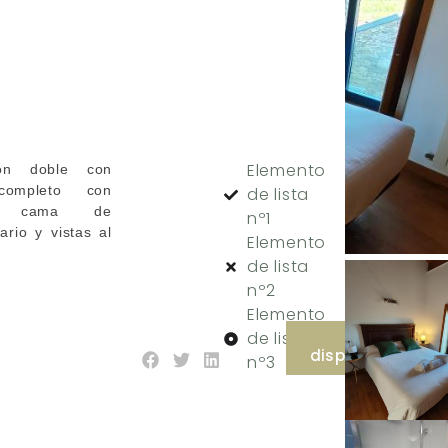
Elemento
ion doble con
ompleto con
de lista
, cama de
nº1
ario y vistas al
Elemento
de lista
nº2
Elemento
de lista
Ver
disponibilidad
nº3