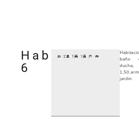
Habitación
Habitac
2
1
1
baño c
6
ducha
1,50.arm
jardin.