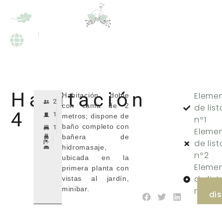
ES
EN
RESERVAR
RESERVAR
ES
EN
Habitación
Eleme
Habitación doble
2
con cama de 2
de list
4
1
metros; dispone de
nº1
baño completo con
1
Eleme
bañera de
de list
hidromasaje,
nº2
ubicada en la
Eleme
primera planta con
de list
vistas al jardín,
minibar.
nº3
dis