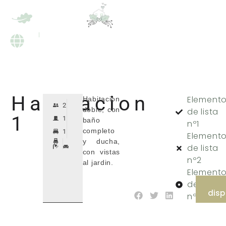
ES
EN
RESERVAR
RESERVAR
ES
EN
Habitacion
Element
Habitacion
2
doble, con
de lista
1
1
baño
nº1
completo
1
Element
y ducha,
de lista
con vistas
nº2
al jardin.
Element
de lista
disp
nº3