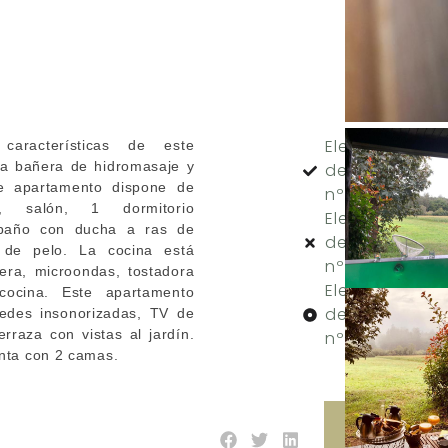
Elemento
 características de este
la bañera de hidromasaje y
de lista
e apartamento dispone de
nº1
a, salón, 1 dormitorio
Elemento
 baño con ducha a ras de
de lista
 de pelo. La cocina está
nº2
era, microondas, tostadora
Elemento
cocina. Este apartamento
de lista
redes insonorizadas, TV de
erraza con vistas al jardín.
nº3
enta con 2 camas.
Ver
disponibilid