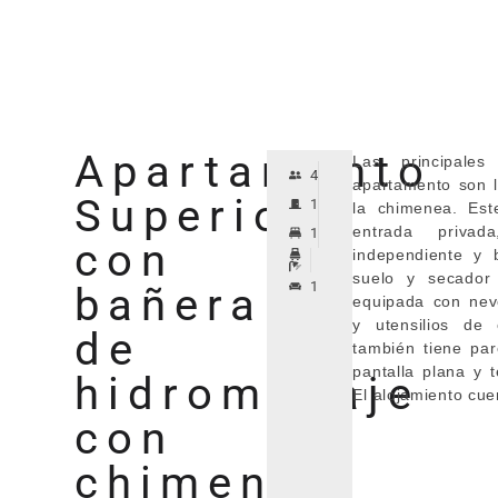
Apartamento
Las principales
4
apartamento son 
Superior
1
la chimenea. Est
entrada privad
1
con
independiente y
suelo y secador
1
bañera
equipada con nev
y utensilios de 
de
también tiene pa
pantalla plana y t
hidromasaje
El alojamiento cu
con
chimenea