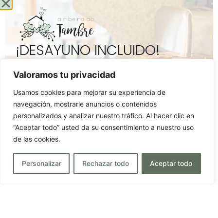
SABER MÁS
¡DESAYUNO INCLUIDO!
Para comenzar el día, todas las mañanas
servimos un desayuno tipo buffet en nuestro
Valoramos tu privacidad
restaurante, incluido en su estancia.
Usamos cookies para mejorar su experiencia de
navegación, mostrarle anuncios o contenidos
QUÉ DICEN DE
RESERVAR
personalizados y analizar nuestro tráfico. Al hacer clic en
NOSOTROS
“Aceptar todo” usted da su consentimiento a nuestro uso
de las cookies.
Personalizar
Rechazar todo
Aceptar todo