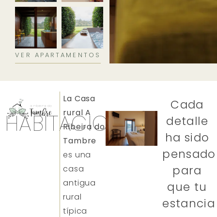
VER APARTAMENTOS
La Casa
Cada
rural A
HABITACIONES
detalle
Ribeira do
ha sido
Tambre
pensado
es una
para
casa
antigua
que tu
rural
estancia
típica