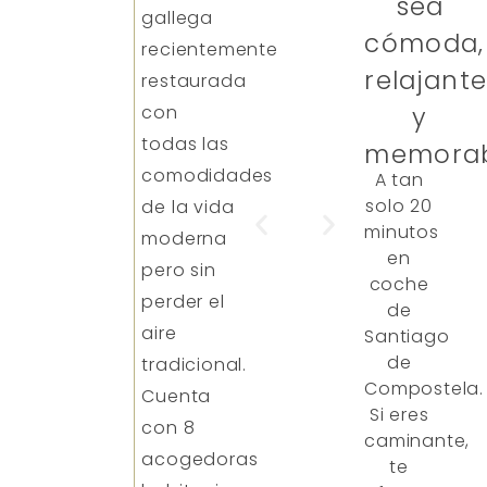
sea
gallega
cómoda,
recientemente
relajant
restaurada
con
y
todas las
memorab
comodidades
A tan
solo 20
de la vida
minutos
moderna
en
pero sin
coche
perder el
de
aire
Santiago
de
tradicional.
Compostela.
Cuenta
Si eres
con 8
caminante,
acogedoras
te