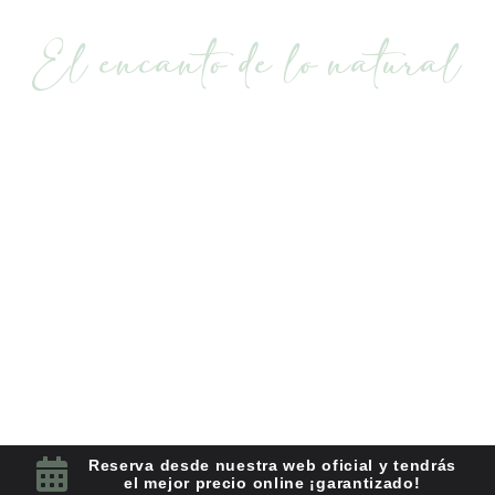
EN A CORUÑA
El encanto de lo natural
Con el Código
ARIBEIRA
¡Ya cuentas con un 10% de descuento
en tu reserva!
Adquiere el bono regalo
A Carballeira do
Tambre
y haz un regalo para recordar toda la
vida
Reserva desde nuestra web oficial y tendrás
el mejor precio online ¡garantizado!