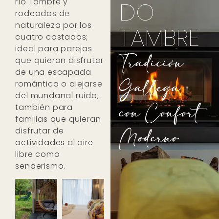
río Tambre y
DO
rodeados de
naturaleza por los
TAMBRE
cuatro costados;
ideal para parejas
Tradición
que quieran disfrutar
de una escapada
Gallega
romántica o alejarse
del mundanal ruido,
con Confort
también para
familias que quieran
Moderno
disfrutar de
actividades al aire
libre como
senderismo.