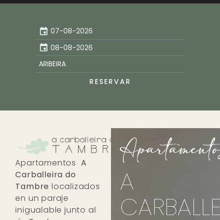
event
event
RESERVAR
Apartamento
Apartamentos
A
A
Carballeira do
Tambre
localizados
CARBALLE
en un paraje
inigualable junto al